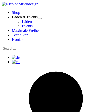
Zum
Inhalt
Shop
springen
Läden & Events
Läden
Events
Maximale Freiheit
Techniken
Kontakt
Suchen
nach:
Suchen