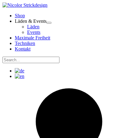
Zum
Inhalt
Shop
springen
Läden & Events
Läden
Events
Maximale Freiheit
Techniken
Kontakt
Suchen
nach:
Suchen