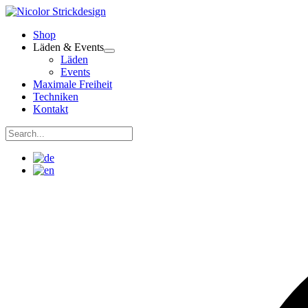
Zum
Inhalt
Shop
springen
Läden & Events
Läden
Events
Maximale Freiheit
Techniken
Kontakt
Suchen
nach:
Suchen