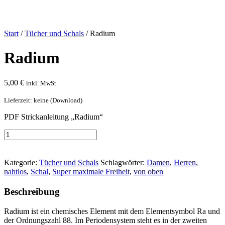
Start
/
Tücher und Schals
/ Radium
Radium
5,00
€
inkl. MwSt.
Lieferzeit: keine (Download)
PDF Strickanleitung „Radium“
Radium
[Digital]
In den Warenkorb
Menge
Kategorie:
Tücher und Schals
Schlagwörter:
Damen
,
Herren
,
nahtlos
,
Schal
,
Super maximale Freiheit
,
von oben
Beschreibung
Radium ist ein chemisches Element mit dem Elementsymbol Ra und
der Ordnungszahl 88. Im Periodensystem steht es in der zweiten