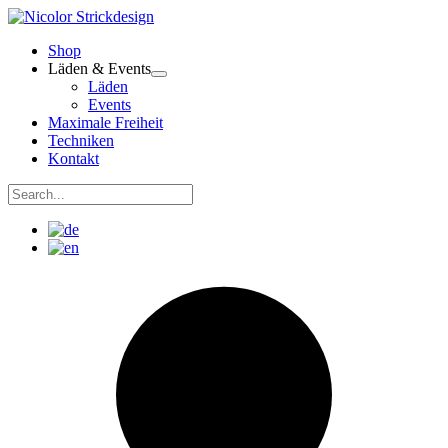
Zum
Inhalt
Shop
springen
Läden & Events
Läden
Events
Maximale Freiheit
Techniken
Kontakt
Suchen
nach:
Suchen