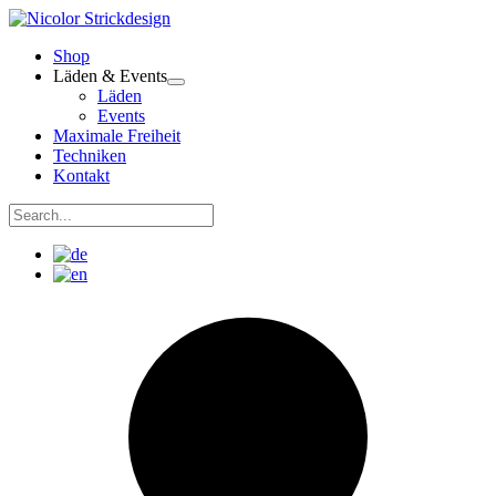
Zum
Inhalt
Shop
springen
Läden & Events
Läden
Events
Maximale Freiheit
Techniken
Kontakt
Suchen
nach:
Suchen