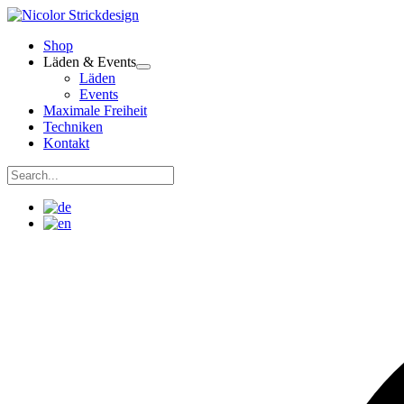
Zum
Inhalt
Shop
springen
Läden & Events
Läden
Events
Maximale Freiheit
Techniken
Kontakt
Suchen
nach:
Suchen