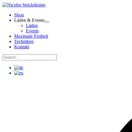
Zum
Inhalt
Shop
springen
Läden & Events
Läden
Events
Maximale Freiheit
Techniken
Kontakt
Suchen
nach:
Suchen