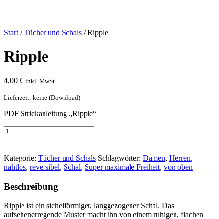
Start
/
Tücher und Schals
/ Ripple
Ripple
4,00
€
inkl. MwSt.
Lieferzeit: keine (Download)
PDF Strickanleitung „Ripple“
Ripple
[Digital]
In den Warenkorb
Menge
Kategorie:
Tücher und Schals
Schlagwörter:
Damen
,
Herren
,
nahtlos
,
reversibel
,
Schal
,
Super maximale Freiheit
,
von oben
Beschreibung
Ripple ist ein sichelförmiger, langgezogener Schal. Das
aufsehenerregende Muster macht ihn von einem ruhigen, flachen