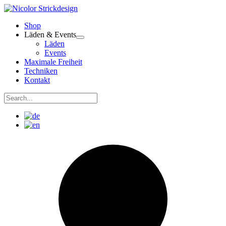
Zum
Inhalt
Shop
springen
Läden & Events
Läden
Events
Maximale Freiheit
Techniken
Kontakt
Suchen
nach:
Suchen