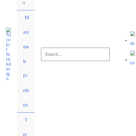
s
M
axi
ma
Suchen
le
nach:
Suchen
Fr
eih
eit
T
ec