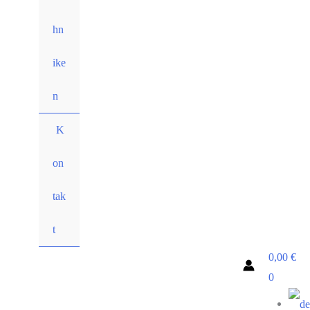
hn
ike
n
K
on
tak
t
0,00
€
0