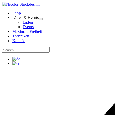
Zum
Inhalt
Shop
springen
Läden & Events
Läden
Events
Maximale Freiheit
Techniken
Kontakt
Suchen
nach:
Suchen