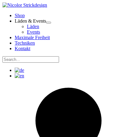
Zum
Inhalt
Shop
springen
Läden & Events
Läden
Events
Maximale Freiheit
Techniken
Kontakt
Suchen
nach:
Suchen